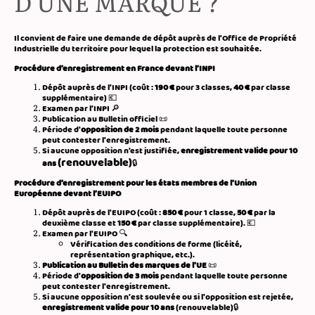
D'UNE MARQUE ?
Il convient de faire une demande de dépôt auprès de l'Office de Propriété
Industrielle du territoire pour lequel la protection est souhaitée.
Procédure d’enregistrement en France devant l’INPI
Dépôt auprès de l’INPI (coût :
190 €
pour 3 classes,
40 €
par classe
supplémentaire) 💶
Examen par l’INPI 🔎
Publication au Bulletin officiel 📜
Période d'
opposition de 2 mois
pendant laquelle toute personne
peut contester l'enregistrement.
Si aucune opposition n’est justifiée,
enregistrement valide pour 10
(renouvelable)
ans
🔒
Procédure d’enregistrement pour les états membres de l'Union
Européenne devant l’EUIPO
Dépôt auprès de l'EUIPO (coût :
850 €
pour 1 classe,
50 €
par la
deuxième classe et
150 €
par classe supplémentaire). 💶
Examen par l'EUIPO 🔍
Vérification des conditions de forme (licéité,
représentation graphique, etc.).
Publication au Bulletin des marques de l'UE
📜
Période d'
opposition de 3 mois
pendant laquelle toute personne
peut contester l'enregistrement.
Si aucune opposition n'est soulevée ou si l'opposition est rejetée,
enregistrement valide pour 10 ans
(renouvelable)🔒