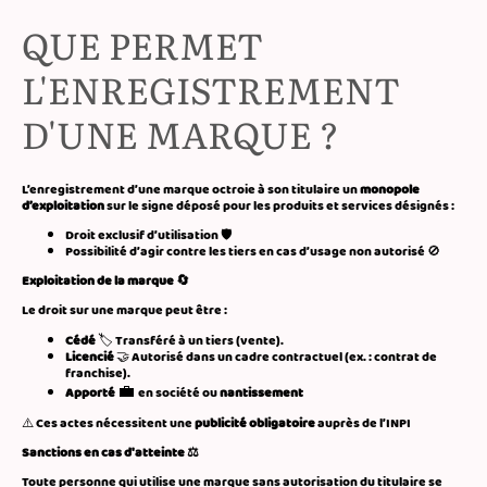
QUE PERMET
L'ENREGISTREMENT
D'UNE MARQUE ?
L’enregistrement d’une marque octroie à son titulaire un
monopole
d’exploitation
sur le signe déposé pour les produits et services désignés :
Droit exclusif d’utilisation 🛡️
Possibilité d’agir contre les tiers en cas d’usage non autorisé 🚫
🔄
Exploitation de la marque
Le droit sur une marque peut être :
Cédé
🏷️ Transféré à un tiers (vente).
Licencié
🤝 Autorisé dans un cadre contractuel (ex. : contrat de
franchise).
💼
Apporté
en société ou
nantissement
⚠️ Ces actes nécessitent une
publicité obligatoire
auprès de l’INPI
⚖️
Sanctions en cas d'atteinte
Toute personne qui utilise une marque sans autorisation du titulaire se