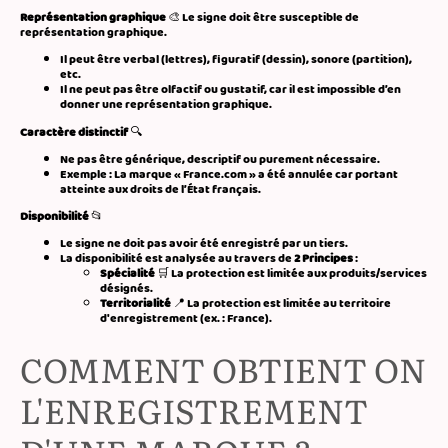
Représentation graphique
🎨 Le signe doit être susceptible de
représentation graphique.
Il peut être verbal (lettres), figuratif (dessin), sonore (partition),
etc.
Il ne peut pas être olfactif ou gustatif, car il est impossible d’en
donner une représentation graphique.
Caractère distinctif
🔍
Ne pas être générique, descriptif ou purement nécessaire.
Exemple : La marque « France.com » a été annulée car portant
atteinte aux droits de l’État français.
Disponibilité
📂
Le signe ne doit pas avoir été enregistré par un tiers.
La disponibilité est analysée au travers de
2 Principes
:
Spécialité
🛒 La protection est limitée aux produits/services
désignés.
Territorialité
📍 La protection est limitée au territoire
d'enregistrement (ex. : France).
COMMENT OBTIENT ON
L'ENREGISTREMENT