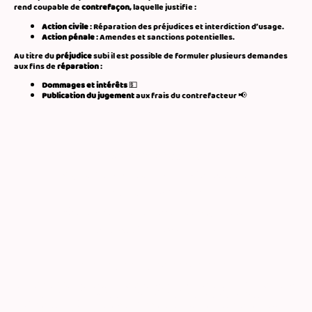
rend coupable de
contrefaçon
, laquelle justifie :
Action civile
: Réparation des préjudices et interdiction d’usage.
Action pénale
: Amendes et sanctions potentielles.
Au titre du
préjudice
subi il est possible de formuler plusieurs demandes
aux fins de
réparation
:
💵
Dommages et intérêts
Publication du jugement
aux frais du contrefacteur 📢
MENTIONS LEGALES :
Siège social : 30 rue Foch, 34000 MONTPELLIER
Téléphone : 06 20 29 67 19
Adresse Mail : antoine.pierre.avocat@gmail.com
N° de SIRET : 94786394000013
POLITIQUE DE CONFIDENTIALITE
Les dispositions de la loi n° 78-87 du 6 janvier 1978, la loi n° 2004-801 du 6
août 2004, de l’article L. 226-13 du Code pénal et de la Directive
Européenne du 24 octobre 1995 protègent les données personnelles.