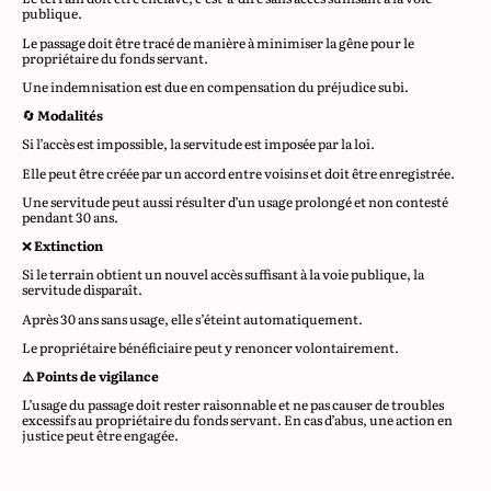
publique.
Le passage doit être tracé de manière à minimiser la gêne pour le
propriétaire du fonds servant.
Une indemnisation est due en compensation du préjudice subi.
🔄
Modalités
Si l’accès est impossible, la servitude est imposée par la loi.
Elle peut être créée par un accord entre voisins et doit être enregistrée.
Une servitude peut aussi résulter d’un usage prolongé et non contesté
pendant 30 ans.
❌
Extinction
Si le terrain obtient un nouvel accès suffisant à la voie publique, la
servitude disparaît.
Après 30 ans sans usage, elle s’éteint automatiquement.
Le propriétaire bénéficiaire peut y renoncer volontairement.
⚠️ Points de vigilance
L’usage du passage doit rester raisonnable et ne pas causer de troubles
excessifs au propriétaire du fonds servant. En cas d’abus, une action en
justice peut être engagée.