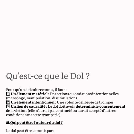
Qu'est-ce que le Dol ?
Pour qu’un dol soit reconnu, il faut :
1️⃣
Un élément matériel
: Des actions ou omissions intentionnelles
(mensonge, manipulation, dissimulation).
2️⃣
Un élément intentionnel
: Une volonté délibérée de tromper.
3️⃣
Un lien de causalité
: Le dol doit avoir
déterminé le consentement
de la victime (elle n’aurait pas contracté ou aurait accepté d’autres
conditions sans cette tromperie).
👥
Qui peut être l’auteur du dol ?
Le dol peut être commis par :