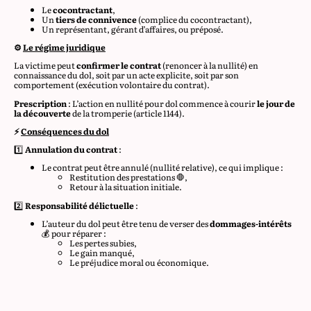
Le
cocontractant
,
Un
tiers de connivence
(complice du cocontractant),
Un représentant, gérant d’affaires, ou préposé.
⚙️
Le régime juridique
La victime peut
confirmer le contrat
(renoncer à la nullité) en
connaissance du dol, soit par un acte explicite, soit par son
comportement (exécution volontaire du contrat).
Prescription
: L’action en nullité pour dol commence à courir
le jour de
la découverte
de la tromperie (article 1144).
⚡
Conséquences du dol
1️⃣
Annulation du contrat
:
Le contrat peut être annulé (nullité relative), ce qui implique :
Restitution des prestations 🛑,
Retour à la situation initiale.
2️⃣
Responsabilité délictuelle
:
L’auteur du dol peut être tenu de verser des
dommages-intérêts
💰 pour réparer :
Les pertes subies,
Le gain manqué,
Le préjudice moral ou économique.