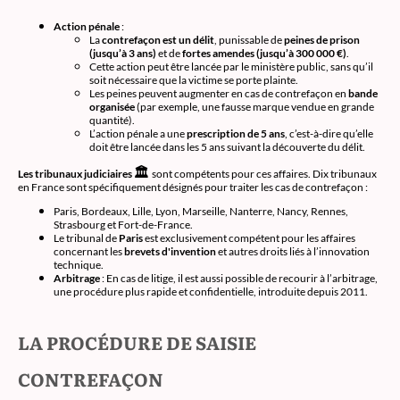
Action pénale
:
La
contrefaçon est un délit
, punissable de
peines de prison
(jusqu’à 3 ans)
et de
fortes amendes (jusqu’à 300 000 €)
.
Cette action peut être lancée par le ministère public, sans qu’il
soit nécessaire que la victime se porte plainte.
Les peines peuvent augmenter en cas de contrefaçon en
bande
organisée
(par exemple, une fausse marque vendue en grande
quantité).
L’action pénale a une
prescription de 5 ans
, c’est-à-dire qu’elle
doit être lancée dans les 5 ans suivant la découverte du délit.
🏛️
Les tribunaux judiciaires
sont compétents pour ces affaires. Dix tribunaux
en France sont spécifiquement désignés pour traiter les cas de contrefaçon :
Paris, Bordeaux, Lille, Lyon, Marseille, Nanterre, Nancy, Rennes,
Strasbourg et Fort-de-France.
Le tribunal de
Paris
est exclusivement compétent pour les affaires
concernant les
brevets d'invention
et autres droits liés à l’innovation
technique.
Arbitrage
: En cas de litige, il est aussi possible de recourir à l’arbitrage,
une procédure plus rapide et confidentielle, introduite depuis 2011.
LA PROCÉDURE DE SAISIE
CONTREFAÇON