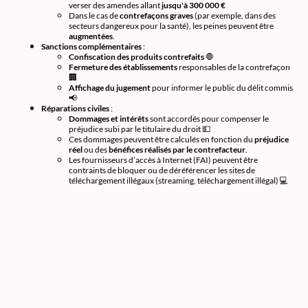
verser des amendes allant
jusqu'à 300 000 €
Dans le cas de
contrefaçons graves
(par exemple, dans des
secteurs dangereux pour la santé), les peines peuvent être
augmentées
.
Sanctions complémentaires
:
Confiscation des produits contrefaits
🛑
Fermeture des établissements
responsables de la contrefaçon
🏢
Affichage du jugement
pour informer le public du délit commis
📢
Réparations civiles
:
Dommages et intérêts
sont accordés pour compenser le
préjudice subi par le titulaire du droit 💵
Ces dommages peuvent être calculés en fonction du
préjudice
réel
ou des
bénéfices réalisés par le contrefacteur
.
Les fournisseurs d’accès à Internet (FAI) peuvent être
contraints de bloquer ou de déréférencer les sites de
téléchargement illégaux (streaming, téléchargement illégal) 💻
MENTIONS LEGALES :
Siège social : 30 rue Foch, 34000 MONTPELLIER
Téléphone : 06 20 29 67 19
Adresse Mail : antoine.pierre.avocat@gmail.com