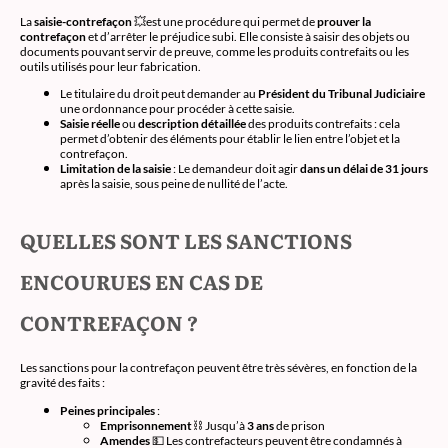
La
saisie-contrefaçon
💥est une procédure qui permet de
prouver la
contrefaçon
et d’arrêter le préjudice subi. Elle consiste à saisir des objets ou
documents pouvant servir de preuve, comme les produits contrefaits ou les
outils utilisés pour leur fabrication.
Le titulaire du droit peut demander au
Président du Tribunal Judiciaire
une ordonnance pour procéder à cette saisie.
Saisie réelle
ou
description détaillée
des produits contrefaits : cela
permet d’obtenir des éléments pour établir le lien entre l’objet et la
contrefaçon.
Limitation de la saisie
: Le demandeur doit agir
dans un délai de 31 jours
après la saisie, sous peine de nullité de l’acte.
QUELLES SONT LES SANCTIONS
ENCOURUES EN CAS DE
CONTREFAÇON ?
Les sanctions pour la contrefaçon peuvent être très sévères, en fonction de la
gravité des faits :
Peines principales
:
Emprisonnement
⛓️ Jusqu’à
3 ans
de prison
Amendes
💵 Les contrefacteurs peuvent être condamnés à