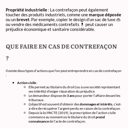
Propriété industrielle
: La contrefaçon peut également
toucher des produits industriels, comme une
marque déposée
ou un
brevet
. Par exemple, copier le design d’un sac de luxe 👜
ou vendre des médicaments contrefaits 💊 peut causer un
préjudice économique et sanitaire considérable.
QUE FAIRE EN CAS DE CONTREFAÇON
?
Il existe deux types d'actions que l’on peut entreprendre en cas de contrefaçon
:
Action civile
:
Elle permet au titulaire du droit (ou à une société représentant
ses intérêts) d’exiger réparation du préjudice.
Le demandeur dispose de
3 ans
pour porter l’affaire devant les
tribunaux.
L’objectif est souvent d’obtenir des
dommages et intérêts
, c’est-
à-dire de récupérer l’argent perdu en raison de la contrefaçon.
Depuis la loi PACTE (2019), la prescription de l’action civile
commence au moment où le titulaire du droit
prend
connaissance
de l’acte de contrefaçon.