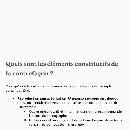
Quels sont les éléments constitutifs de
la contrefaçon ?
Pour qu'un acte soit considéré comme de la contrefaçon, il doit remplir
certains critères :
Reproduction sans autorisation
: Une personne copie, distribue ou
utilise un produit protégé sans le consentement du détenteur du droit.
Par exemple :
Copier une photo 📸 et l’imprimer dans un livre sans demander
l’accord du photographe.
Diffuser une chanson 🎶 sur Internet sans l'accord des artistes
concernés (compositeur, interprète).