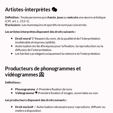
Artistes-interprètes 🎭
Définition :
Toute personne qui
chante
,
joue
ou
exécute
une œuvre artistique
(CPI, art. L. 212-1).
❗
Exclusions :
Les mannequins et sportifs ne sont pas concernés.
Les artistes interprètes disposent des droits suivants :
Droit moral
💡 Respect du nom, de la qualité et de l’interprétation
(inaliénable et imprescriptible).
Autorisation écrite ✍️requise pour la fixation, la reproduction ou la
diffusion de l’interprétation.
Les héritiers protègent uniquement la mémoire et l’interprétation.
Producteurs de phonogrammes et
vidéogrammes 📀
Définitions :
Phonogramme
🎶 Première fixation de sons
Vidéogramme
🎥 Première fixation d’images, sonorisées ou non
Les producteurs disposent des droits suivants :
Droit exclusif
✅ Autorisation nécessaire pour reproduire, diffuser ou
mettre à disposition